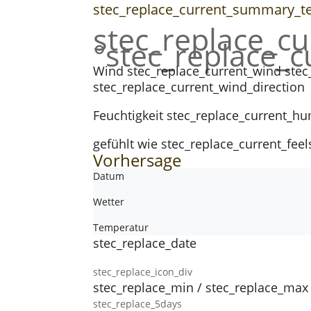
stec_replace_current_summary_t
stec_replace_c
°stec_replace_
Wind
stec_replace_current_wind stec
stec_replace_current_wind_direction
Feuchtigkeit
stec_replace_current_hu
gefühlt wie
stec_replace_current_feel
Vorhersage
Datum
Wetter
Temperatur
stec_replace_date
stec_replace_icon_div
stec_replace_min / stec_replace_max
stec_replace_5days