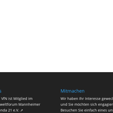
s
Mitmachen
 VfN ist Mitglied im
Wir haben Ihr Interesse gewec
weltforum Mannheimer
und Sie möchten sich engagie
nda 21 e.V. ➚
Besuchen Sie einfach eines un