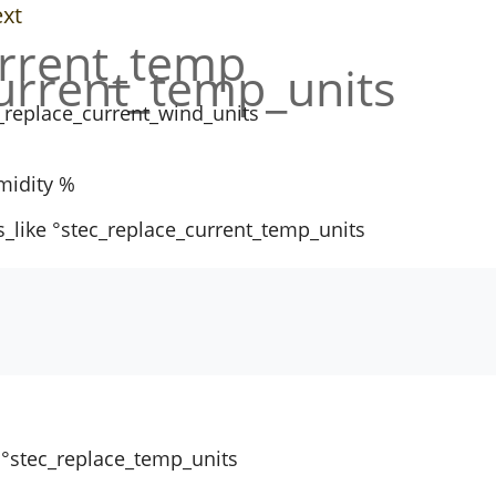
ext
urrent_temp
current_temp_units
_replace_current_wind_units
midity %
s_like °stec_replace_current_temp_units
 °stec_replace_temp_units