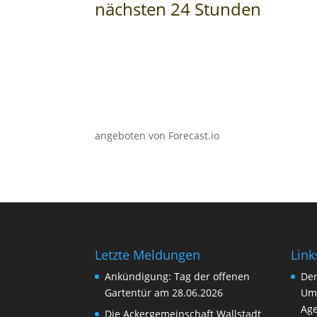
nächsten 24 Stunden
angeboten von Forecast.io
Letzte Meldungen
Link
Ankündigung: Tag der offenen
Der
Gartentür am 28.06.2026
Um
Age
Die Ackergemeinschaft Wallstadt