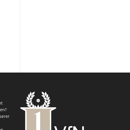
kt
ren?
serer
d
en.