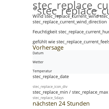
stec_replace_c
°stec_replace_
Wind
stec_replace_current_wind stec
stec_replace_current_wind_direction
Feuchtigkeit
stec_replace_current_hu
gefühlt wie
stec_replace_current_feel
Vorhersage
Datum
Wetter
Temperatur
stec_replace_date
stec_replace_icon_div
stec_replace_min / stec_replace_max
stec_replace_5days
nächsten 24 Stunden