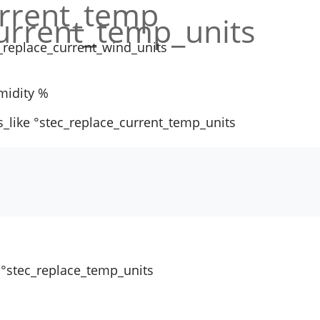
urrent_temp
current_temp_units
_replace_current_wind_units
midity %
s_like °stec_replace_current_temp_units
 °stec_replace_temp_units