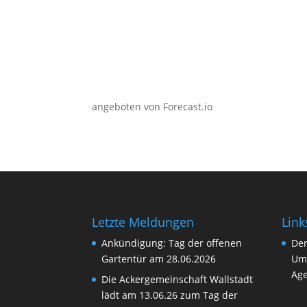
angeboten von Forecast.io
Letzte Meldungen
Link
Ankündigung: Tag der offenen
Der
Gartentür am 28.06.2026
Um
Age
Die Ackergemeinschaft Wallstadt
lädt am 13.06.26 zum Tag der