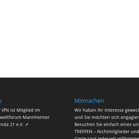
s
Mitmachen
 VfN ist Mitglied im
Wir haben Ihr Interesse gewec
weltforum Mannheimer
und Sie möchten sich engagie
nda 21 e.V. ➚
Besuchen Sie einfach eines un
TREFFEN
– Nichtmitglieder un
Gäste sind jederzeit willkomm