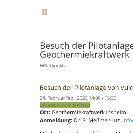
Besuch der Pilotanlag
Geothermiekraftwerk 
Feb. 16, 2023
Besuch der Pilotanlage von Vul
24
.
Februar
Feb.
.
2023
14:00
-
15:30
Exkursion (Wald & Wiese)
Ort:
Geothermiekraftwerk Insheim
Anmeldung:
Dr. S. Meßmer-Luz,
inf