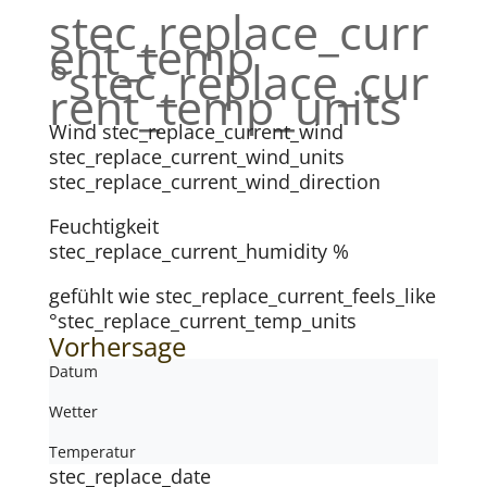
stec_replace_curr
ent_temp
°stec_replace_cur
rent_temp_units
Wind
stec_replace_current_wind
stec_replace_current_wind_units
stec_replace_current_wind_direction
Feuchtigkeit
stec_replace_current_humidity %
gefühlt wie
stec_replace_current_feels_like
°stec_replace_current_temp_units
Vorhersage
Datum
Wetter
Temperatur
stec_replace_date