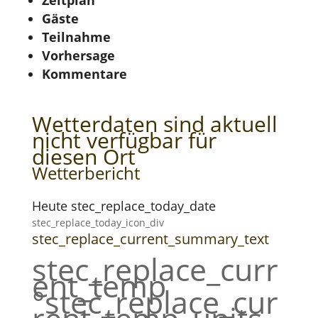
Zeitplan
Gäste
Teilnahme
Vorhersage
Kommentare
Wetterdaten sind aktuell
nicht verfügbar für
diesen Ort
Wetterbericht
Heute stec_replace_today_date
stec_replace_today_icon_div
stec_replace_current_summary_text
stec_replace_curr
ent_temp
°stec_replace_cur