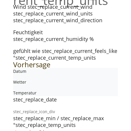
rent_temp_units
Wind
stec_replace_current_wind
stec_replace_current_wind_units
stec_replace_current_wind_direction
Feuchtigkeit
stec_replace_current_humidity %
gefühlt wie
stec_replace_current_feels_like
°stec_replace_current_temp_units
Vorhersage
Datum
Wetter
Temperatur
stec_replace_date
stec_replace_icon_div
stec_replace_min / stec_replace_max
°stec_replace_temp_units