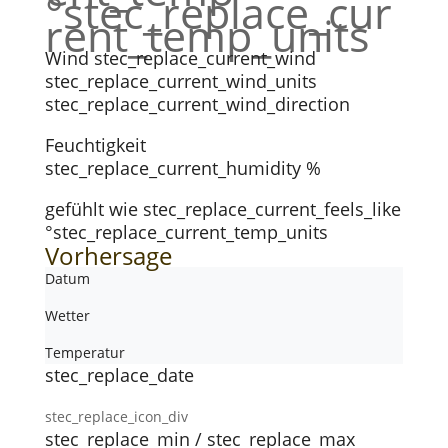
°stec_replace_cur
rent_temp_units
Wind
stec_replace_current_wind
stec_replace_current_wind_units
stec_replace_current_wind_direction
Feuchtigkeit
stec_replace_current_humidity %
gefühlt wie
stec_replace_current_feels_like
°stec_replace_current_temp_units
Vorhersage
Datum
Wetter
Temperatur
stec_replace_date
stec_replace_icon_div
stec_replace_min / stec_replace_max