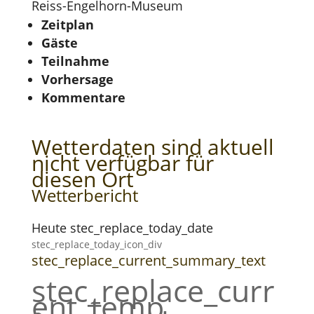
Reiss-Engelhorn-Museum
Zeitplan
Gäste
Teilnahme
Vorhersage
Kommentare
Wetterdaten sind aktuell
nicht verfügbar für
diesen Ort
Wetterbericht
Heute stec_replace_today_date
stec_replace_today_icon_div
stec_replace_current_summary_text
stec_replace_curr
ent_temp