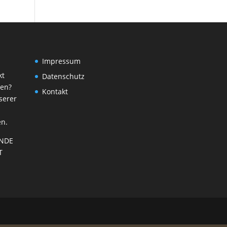
Impressum
kt
Datenschutz
ren?
Kontakt
serer
d
en.
NDE
T